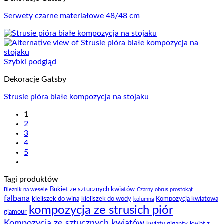
Serwety czarne materiałowe 48/48 cm
Szybki podgląd
Dekoracje Gatsby
Strusie pióra białe kompozycja na stojaku
1
2
3
4
5
Tagi produktów
Bukiet ze sztucznych kwiatów
Bieżnik na wesele
Czarny obrus prostokąt
falbana
kieliszek do wina
kieliszek do wody
Kompozycja kwiatowa
kolumna
kompozycja ze strusich piór
glamour
Kompozycja ze sztucznych kwiatów