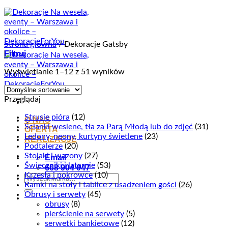
Przewiń
do
zawartości
Strona główna
/
Dekoracje Gatsby
Filtruj
Wyświetlanie 1–12 z 51 wyników
Przeglądaj
Strusie pióra
(12)
O NAS
Ścianki weslene, tła za Parą Młodą lub do zdjęć
(31)
OFERTA
Ledony, neony, kurtyny świetlene
(23)
REALIZACJE
Podtalerze
(20)
Stojaki i wazony
(27)
Email
Świeczniki i latarnie
(53)
668 904 047
Krzesła i pokrowce
(10)
Szukaj:
Ramki na stoły i tablice z usadzeniem gości
(26)
Obrusy i serwety
(45)
obrusy
(8)
pierścienie na serwety
(5)
serwetki bankietowe
(12)