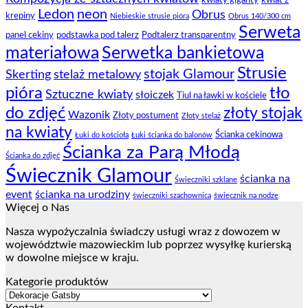
kwiaty giganty
kwiat z
Ledon
neon
Obrus
krepiny
Niebieskie strusie pióra
Obrus 140/300 cm
Serweta
panel cekiny
podstawka pod talerz
Podtalerz transparentny
materiałowa
Serwetka bankietowa
Strusie
stojak Glamour
Skerting
stelaż metalowy
pióra
tło
Sztuczne kwiaty
słoiczek
Tiul na ławki w kościele
do zdjęć
złoty stojak
Wazonik
Złoty postument
Złoty stelaż
na kwiaty
Ścianka cekinowa
Łuki do kościoła
Łuki ścianka do balonów
Ścianka za Parą Młodą
Ścianka do zdjęć
Świecznik Glamour
ścianka na
Świeczniki szklane
event
ścianka na urodziny
świeczniki szachownica
świecznik na nodze
Więcej o Nas
Nasza wypożyczalnia świadczy usługi wraz z dowozem w
województwie mazowieckim lub poprzez wysyłkę kurierską
w dowolne miejsce w kraju.
Kategorie produktów