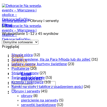
Przewiń
do
zawartości
Strona główna
/
Obrusy i serwety
Filtruj
Wyświetlanie 1–12 z 45 wyników
Przeglądaj
Strusie pióra
(12)
O NAS
Ścianki weslene, tła za Parą Młodą lub do zdjęć
(31)
OFERTA
Ledony, neony, kurtyny świetlene
(23)
REALIZACJE
Podtalerze
(20)
Stojaki i wazony
(27)
Email
Świeczniki i latarnie
(53)
668 904 047
Krzesła i pokrowce
(10)
Szukaj:
Ramki na stoły i tablice z usadzeniem gości
(26)
Obrusy i serwety
(45)
obrusy
(8)
pierścienie na serwety
(5)
serwetki bankietowe
(12)