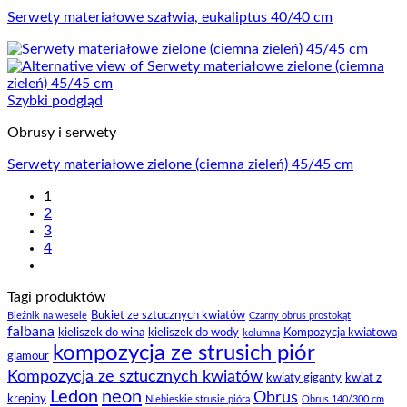
Serwety materiałowe szałwia, eukaliptus 40/40 cm
Szybki podgląd
Obrusy i serwety
Serwety materiałowe zielone (ciemna zieleń) 45/45 cm
1
2
3
4
Tagi produktów
Bukiet ze sztucznych kwiatów
Bieżnik na wesele
Czarny obrus prostokąt
falbana
kieliszek do wina
kieliszek do wody
Kompozycja kwiatowa
kolumna
kompozycja ze strusich piór
glamour
Kompozycja ze sztucznych kwiatów
kwiaty giganty
kwiat z
Ledon
neon
Obrus
krepiny
Niebieskie strusie pióra
Obrus 140/300 cm