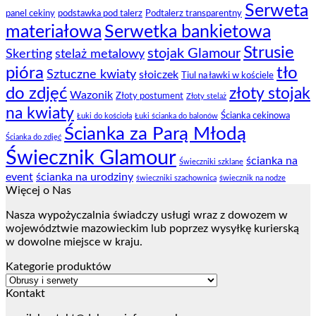
Serweta
panel cekiny
podstawka pod talerz
Podtalerz transparentny
materiałowa
Serwetka bankietowa
Strusie
stojak Glamour
Skerting
stelaż metalowy
pióra
tło
Sztuczne kwiaty
słoiczek
Tiul na ławki w kościele
do zdjęć
złoty stojak
Wazonik
Złoty postument
Złoty stelaż
na kwiaty
Ścianka cekinowa
Łuki do kościoła
Łuki ścianka do balonów
Ścianka za Parą Młodą
Ścianka do zdjęć
Świecznik Glamour
ścianka na
Świeczniki szklane
event
ścianka na urodziny
świeczniki szachownica
świecznik na nodze
Więcej o Nas
Nasza wypożyczalnia świadczy usługi wraz z dowozem w
województwie mazowieckim lub poprzez wysyłkę kurierską
w dowolne miejsce w kraju.
Kategorie produktów
Kontakt