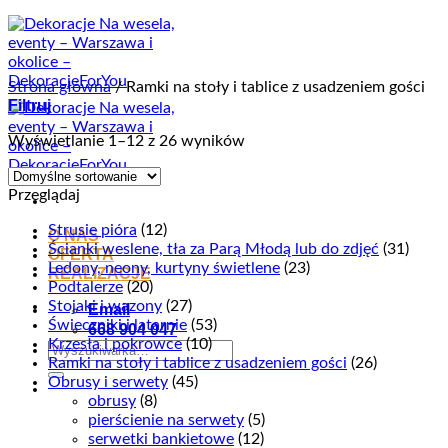
Przewiń
do
zawartości
Strona główna
/
Ramki na stoły i tablice z usadzeniem gości
Filtruj
Wyświetlanie 1–12 z 26 wyników
Przeglądaj
Strusie pióra
(12)
O NAS
Ścianki weslene, tła za Parą Młodą lub do zdjęć
(31)
OFERTA
Ledony, neony, kurtyny świetlene
(23)
REALIZACJE
Podtalerze
(20)
Stojaki i wazony
(27)
Email
Świeczniki i latarnie
(53)
668 904 047
Krzesła i pokrowce
(10)
Szukaj:
Ramki na stoły i tablice z usadzeniem gości
(26)
Obrusy i serwety
(45)
obrusy
(8)
pierścienie na serwety
(5)
serwetki bankietowe
(12)