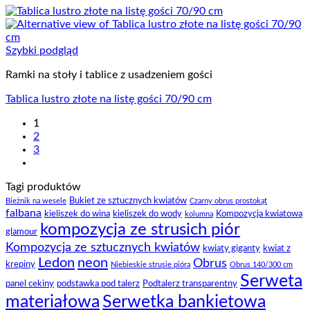
Szybki podgląd
Ramki na stoły i tablice z usadzeniem gości
Tablica lustro złote na listę gości 70/90 cm
1
2
3
Tagi produktów
Bukiet ze sztucznych kwiatów
Bieżnik na wesele
Czarny obrus prostokąt
falbana
kieliszek do wina
kieliszek do wody
Kompozycja kwiatowa
kolumna
kompozycja ze strusich piór
glamour
Kompozycja ze sztucznych kwiatów
kwiaty giganty
kwiat z
Ledon
neon
Obrus
krepiny
Niebieskie strusie pióra
Obrus 140/300 cm
Serweta
panel cekiny
podstawka pod talerz
Podtalerz transparentny
materiałowa
Serwetka bankietowa