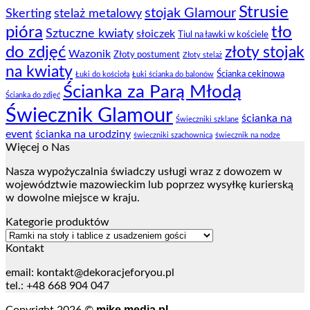
Strusie
stojak Glamour
Skerting
stelaż metalowy
pióra
tło
Sztuczne kwiaty
słoiczek
Tiul na ławki w kościele
do zdjęć
złoty stojak
Wazonik
Złoty postument
Złoty stelaż
na kwiaty
Ścianka cekinowa
Łuki do kościoła
Łuki ścianka do balonów
Ścianka za Parą Młodą
Ścianka do zdjęć
Świecznik Glamour
ścianka na
Świeczniki szklane
event
ścianka na urodziny
świeczniki szachownica
świecznik na nodze
Więcej o Nas
Nasza wypożyczalnia świadczy usługi wraz z dowozem w
województwie mazowieckim lub poprzez wysyłkę kurierską
w dowolne miejsce w kraju.
Kategorie produktów
Kontakt
email:
kontakt@dekoracjeforyou.pl
tel.: +48 668 904 047
mike.media.pl