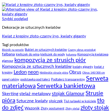
Szybki podgląd
Dekoracje ze sztucznych kwiatów
Kwiat z krepiny złoto-czarny irys, kwiaty giganty
Tagi produktów
Bukiet ze sztucznych kwiatów
Bieżnik na wesele
Czarny obrus prostokąt
falbana
kieliszek do wina
kieliszek do wody
Kompozycja kwiatowa
kolumna
kompozycja ze strusich piór
glamour
Kompozycja ze sztucznych kwiatów
kwiaty giganty
kwiat z
Ledon
neon
Obrus
krepiny
Niebieskie strusie pióra
Obrus 140/300 cm
Serweta
panel cekiny
podstawka pod talerz
Podtalerz transparentny
materiałowa
Serwetka bankietowa
Strusie
stojak Glamour
Skerting
stelaż metalowy
pióra
tło
Sztuczne kwiaty
słoiczek
Tiul na ławki w kościele
do zdjęć
złoty stojak
Wazonik
Złoty postument
Złoty stelaż