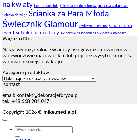
na kwiaty
Ścianka cekinowa
Łuki do kościoła
Łuki ścianka do balonów
Ścianka za Parą Młodą
Ścianka do zdjęć
Świecznik Glamour
ścianka na
Świeczniki szklane
event
ścianka na urodziny
świeczniki szachownica
świecznik na nodze
Więcej o Nas
Nasza wypożyczalnia świadczy usługi wraz z dowozem w
województwie mazowieckim lub poprzez wysyłkę kurierską
w dowolne miejsce w kraju.
Kategorie produktów
Kontakt
email:
kontakt@dekoracjeforyou.pl
tel.: +48 668 904 047
mike.media.pl
Copyright 2026 ©
Szukaj: