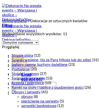
Przewiń
do
zawartości
Strona główna
/
Dekoracje ze sztucznych kwiatów
Filtruj
Wyświetlanie wszystkich wyników: 11
Przeglądaj
Strusie pióra
(12)
O NAS
Ścianki weslene, tła za Parą Młodą lub do zdjęć
(31)
OFERTA
Ledony, neony, kurtyny świetlene
(23)
REALIZACJE
Podtalerze
(20)
Stojaki i wazony
(27)
Email
Świeczniki i latarnie
(53)
668 904 047
Krzesła i pokrowce
(10)
Szukaj:
Ramki na stoły i tablice z usadzeniem gości
(26)
Obrusy i serwety
(45)
obrusy
(8)
pierścienie na serwety
(5)
serwetki bankietowe
(12)