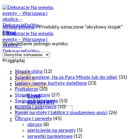
Przewiń
do
zawartości
Strona główna
/
Produkty oznaczone “akrylowy stojak”
Filtruj
Wyświetlanie jednego wyniku
Przeglądaj
Strusie pióra
(12)
O NAS
Ścianki weslene, tła za Parą Młodą lub do zdjęć
(31)
OFERTA
Ledony, neony, kurtyny świetlene
(23)
REALIZACJE
Podtalerze
(20)
Stojaki i wazony
(27)
Email
Świeczniki i latarnie
(53)
668 904 047
Krzesła i pokrowce
(10)
Szukaj:
Ramki na stoły i tablice z usadzeniem gości
(26)
Obrusy i serwety
(45)
obrusy
(8)
pierścienie na serwety
(5)
serwetki bankietowe
(12)