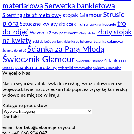
materiałowa
Serwetka bankietowa
Strusie
stojak Glamour
Skerting
stelaż metalowy
pióra
tło
Sztuczne kwiaty
słoiczek
Tiul na ławki w kościele
do zdjęć
złoty stojak
Wazonik
Złoty postument
Złoty stelaż
na kwiaty
Ścianka cekinowa
Łuki do kościoła
Łuki ścianka do balonów
Ścianka za Parą Młodą
Ścianka do zdjęć
Świecznik Glamour
ścianka na
Świeczniki szklane
event
ścianka na urodziny
świeczniki szachownica
świecznik na nodze
Więcej o Nas
Nasza wypożyczalnia świadczy usługi wraz z dowozem w
województwie mazowieckim lub poprzez wysyłkę kurierską
w dowolne miejsce w kraju.
Kategorie produktów
Kontakt
email:
kontakt@dekoracjeforyou.pl
tel.: +48 668 904 047