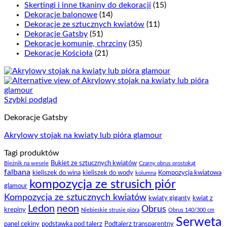
Skertingi i inne tkaniny do dekoracji
(15)
Dekoracje balonowe
(14)
Dekoracje ze sztucznych kwiatów
(11)
Dekoracje Gatsby
(51)
Dekoracje komunie, chrzciny
(35)
Dekoracje Kościoła
(21)
Szybki podgląd
Dekoracje Gatsby
Akrylowy stojak na kwiaty lub pióra glamour
Tagi produktów
Bukiet ze sztucznych kwiatów
Bieżnik na wesele
Czarny obrus prostokąt
falbana
kieliszek do wina
kieliszek do wody
Kompozycja kwiatowa
kolumna
kompozycja ze strusich piór
glamour
Kompozycja ze sztucznych kwiatów
kwiaty giganty
kwiat z
Ledon
neon
Obrus
krepiny
Niebieskie strusie pióra
Obrus 140/300 cm
Serweta
panel cekiny
podstawka pod talerz
Podtalerz transparentny