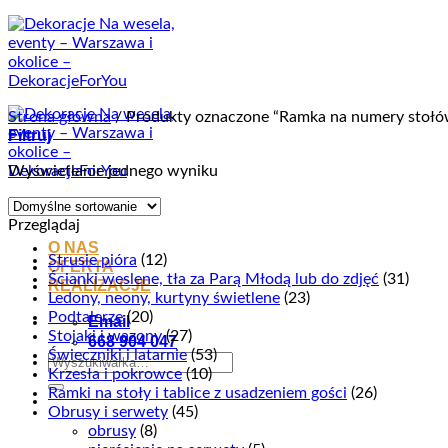
Przewiń
do
zawartości
Strona główna
/
Produkty oznaczone “Ramka na numery stołó
Filtruj
Wyświetlanie jednego wyniku
Przeglądaj
O NAS
Strusie pióra
(12)
OFERTA
Ścianki weslene, tła za Parą Młodą lub do zdjęć
(31)
REALIZACJE
Ledony, neony, kurtyny świetlene
(23)
Podtalerze
(20)
Email
Stojaki i wazony
(27)
668 904 047
Świeczniki i latarnie
(53)
Szukaj:
Krzesła i pokrowce
(10)
Ramki na stoły i tablice z usadzeniem gości
(26)
Obrusy i serwety
(45)
obrusy
(8)