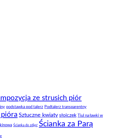
mpozycja ze strusich piór
iny
podstawka pod talerz
Podtalerz transparentny
 pióra
Sztuczne kwiaty
słoiczek
Tiul na ławki w
Ścianka za Parą
ekinowa
Ścianka do zdjęć
ze