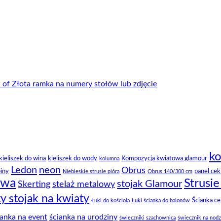
ko
kieliszek do wina
kieliszek do wody
Kompozycja kwiatowa glamour
kolumna
Ledon
neon
Obrus
piny
panel cek
Niebieskie strusie pióra
Obrus 140/300 cm
owa
Strusie
stojak Glamour
Skerting
stelaż metalowy
ty stojak na kwiaty
Ścianka c
Łuki do kościoła
Łuki ścianka do balonów
ianka na event
ścianka na urodziny
świeczniki szachownica
świecznik na nod