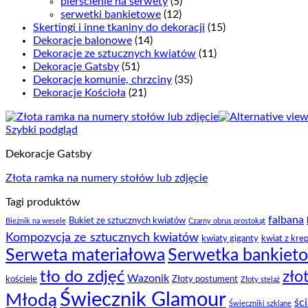
pierścienie na serwety
(5)
serwetki bankietowe
(12)
Skertingi i inne tkaniny do dekoracji
(15)
Dekoracje balonowe
(14)
Dekoracje ze sztucznych kwiatów
(11)
Dekoracje Gatsby
(51)
Dekoracje komunie, chrzciny
(35)
Dekoracje Kościoła
(21)
Szybki podgląd
Dekoracje Gatsby
Złota ramka na numery stołów lub zdjęcie
Tagi produktów
falbana
Bukiet ze sztucznych kwiatów
Bieżnik na wesele
Czarny obrus prostokąt
Kompozycja ze sztucznych kwiatów
kwiaty giganty
kwiat z kre
Serweta materiałowa
Serwetka bankiet
tło do zdjęć
zło
Wazonik
kościele
Złoty postument
Złoty stelaż
Świecznik Glamour
Młodą
śc
Świeczniki szklane