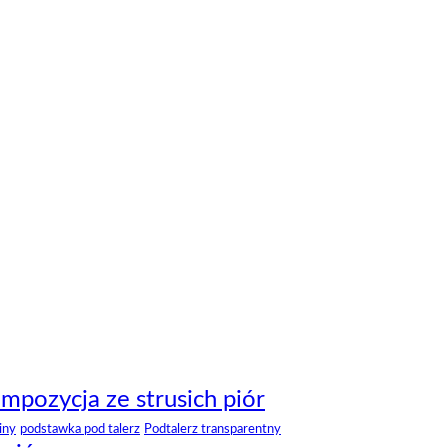
mpozycja ze strusich piór
iny
podstawka pod talerz
Podtalerz transparentny