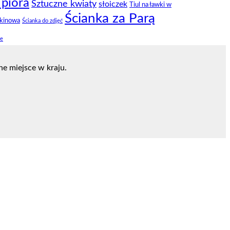
 pióra
Sztuczne kwiaty
słoiczek
Tiul na ławki w
Ścianka za Parą
ekinowa
Ścianka do zdjęć
ze
e miejsce w kraju.