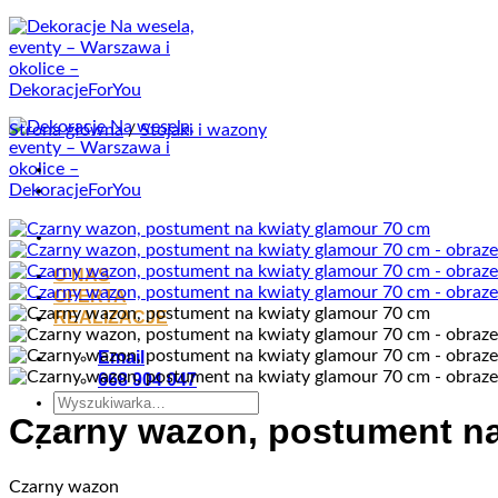
Przewiń
do
zawartości
Strona główna
/
Stojaki i wazony
O NAS
OFERTA
REALIZACJE
Email
668 904 047
Szukaj:
Czarny wazon, postument na
Czarny wazon