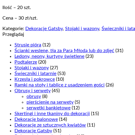
Ilość – 20 szt.
Cena – 30 zł/szt.
Kategorie:
Dekoracje Gatsby
,
Stojaki i wazony
,
Świeczniki i lat
Przeglądaj
Strusie pióra
(12)
Ścianki weslene, tła za Parą Młodą lub do zdjęć
(31)
Ledony, neony, kurtyny świetlene
(23)
Podtalerze
(20)
Stojaki i wazony
(27)
Świeczniki i latarnie
(53)
Krzesła i pokrowce
(10)
Ramki na stoły i tablice z usadzeniem gości
(26)
Obrusy i serwety
(45)
obrusy
(8)
pierścienie na serwety
(5)
serwetki bankietowe
(12)
Skertingi i inne tkaniny do dekoracji
(15)
Dekoracje balonowe
(14)
Dekoracje ze sztucznych kwiatów
(11)
Dekoracje Gatsby
(51)