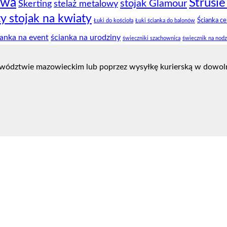
owa
Strusie
stojak Glamour
Skerting
stelaż metalowy
ty stojak na kwiaty
Ścianka c
Łuki do kościoła
Łuki ścianka do balonów
ianka na event
ścianka na urodziny
świeczniki szachownica
świecznik na nod
wództwie mazowieckim lub poprzez wysyłkę kurierską w dowoln