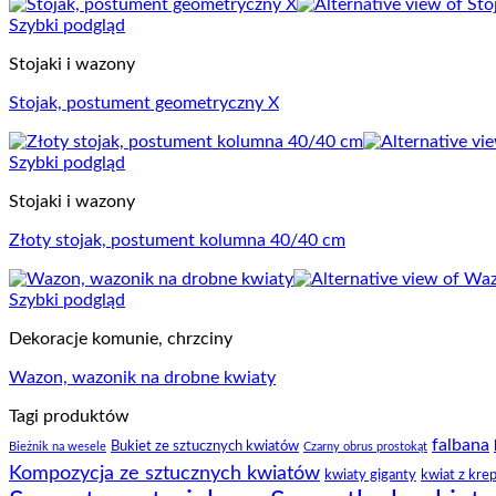
Szybki podgląd
Stojaki i wazony
Stojak, postument geometryczny X
Szybki podgląd
Stojaki i wazony
Złoty stojak, postument kolumna 40/40 cm
Szybki podgląd
Dekoracje komunie, chrzciny
Wazon, wazonik na drobne kwiaty
Tagi produktów
falbana
Bukiet ze sztucznych kwiatów
Bieżnik na wesele
Czarny obrus prostokąt
Kompozycja ze sztucznych kwiatów
kwiaty giganty
kwiat z kre