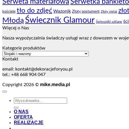
Serweta materiałowa
Serwetka bankiet
tło do zdjęć
zło
Wazonik
kościele
Złoty postument
Złoty stelaż
Świecznik Glamour
Młodą
śc
Świeczniki szklane
Więcej o Nas
Nasza wypożyczalnia świadczy usługi wraz z dowozem w woje
Kategorie produktów
Kontakt
email:
kontakt@dekoracjeforyou.pl
tel.: +48 668 904 047
mike.media.pl
Copyright 2026 ©
Szukaj:
O NAS
OFERTA
REALIZACJE