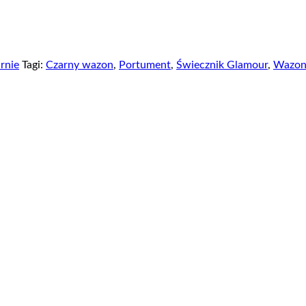
arnie
Tagi:
Czarny wazon
,
Portument
,
Świecznik Glamour
,
Wazon 