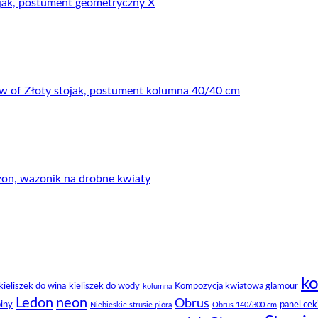
ko
kieliszek do wina
kieliszek do wody
Kompozycja kwiatowa glamour
kolumna
Ledon
neon
Obrus
piny
panel cek
Niebieskie strusie pióra
Obrus 140/300 cm