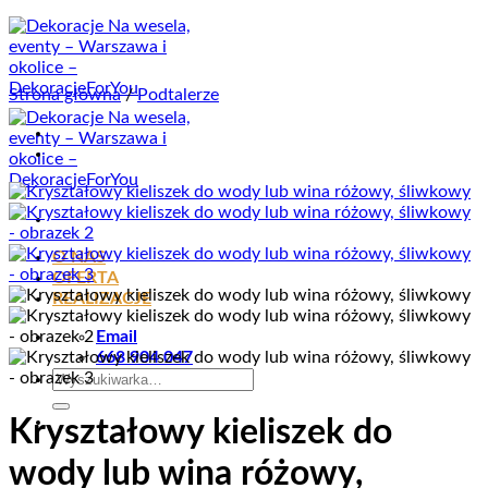
Przewiń
do
zawartości
Strona główna
/
Podtalerze
O NAS
OFERTA
REALIZACJE
Email
668 904 047
Szukaj:
Kryształowy kieliszek do
wody lub wina różowy,