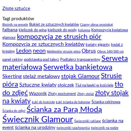
Złote sztućce
Tagi produktów
Bukiet ze sztucznych kwiatów
Bieżnik na wesele
Czarny obrus prostokąt
falbana
kieliszek do wina
kieliszek do wody
Kompozycja kwiatowa
kolumna
kompozycja ze strusich piór
glamour
Kompozycja ze sztucznych kwiatów
kwiaty giganty
kwiat z
Ledon
neon
Obrus
krepiny
Niebieskie strusie pióra
Obrus 140/300 cm
Serweta
panel cekiny
podstawka pod talerz
Podtalerz transparentny
materiałowa
Serwetka bankietowa
Strusie
stojak Glamour
Skerting
stelaż metalowy
pióra
tło
Sztuczne kwiaty
słoiczek
Tiul na ławki w kościele
do zdjęć
złoty stojak
Wazonik
Złoty postument
Złoty stelaż
na kwiaty
Ścianka cekinowa
Łuki do kościoła
Łuki ścianka do balonów
Ścianka za Parą Młodą
Ścianka do zdjęć
Świecznik Glamour
ścianka na
Świeczniki szklane
event
ścianka na urodziny
świeczniki szachownica
świecznik na nodze