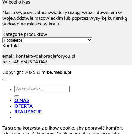
Więcej o Nas
Nasza wypożyczalnia świadczy usługi wraz z dowozem w
województwie mazowieckim lub poprzez wysyłkę kurierską
w dowolne miejsce w kraju.
Kategorie produktów
Kontakt
email:
kontakt@dekoracjeforyou.pl
tel.: +48 668 904 047
Copyright 2026 ©
mike.media.pl
Szukaj:
O NAS
OFERTA
REALIZACJE
Ta strona korzysta z plików cookie, aby poprawić komfort
użytkowania. Zakładamy, że nie masz nic przeciwko, ale