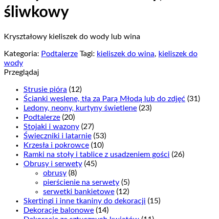
śliwkowy
Kryształowy kieliszek do wody lub wina
Kategoria:
Podtalerze
Tagi:
kieliszek do wina
,
kieliszek do
wody
Przeglądaj
Strusie pióra
(12)
Ścianki weslene, tła za Parą Młodą lub do zdjęć
(31)
Ledony, neony, kurtyny świetlene
(23)
Podtalerze
(20)
Stojaki i wazony
(27)
Świeczniki i latarnie
(53)
Krzesła i pokrowce
(10)
Ramki na stoły i tablice z usadzeniem gości
(26)
Obrusy i serwety
(45)
obrusy
(8)
pierścienie na serwety
(5)
serwetki bankietowe
(12)
Skertingi i inne tkaniny do dekoracji
(15)
Dekoracje balonowe
(14)