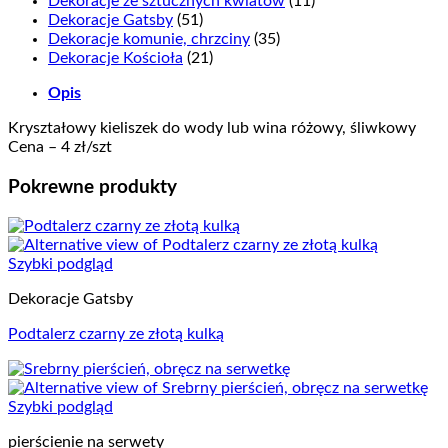
Dekoracje ze sztucznych kwiatów
(11)
Dekoracje Gatsby
(51)
Dekoracje komunie, chrzciny
(35)
Dekoracje Kościoła
(21)
Opis
Kryształowy kieliszek do wody lub wina różowy, śliwkowy
Cena – 4 zł/szt
Pokrewne produkty
Szybki podgląd
Dekoracje Gatsby
Podtalerz czarny ze złotą kulką
Szybki podgląd
pierścienie na serwety