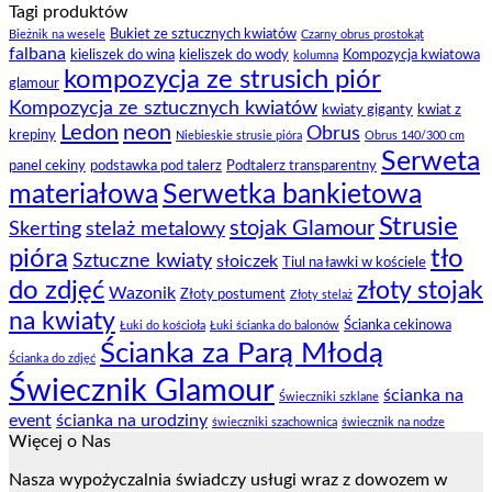
Tagi produktów
Bukiet ze sztucznych kwiatów
Bieżnik na wesele
Czarny obrus prostokąt
falbana
kieliszek do wina
kieliszek do wody
Kompozycja kwiatowa
kolumna
kompozycja ze strusich piór
glamour
Kompozycja ze sztucznych kwiatów
kwiaty giganty
kwiat z
Ledon
neon
Obrus
krepiny
Niebieskie strusie pióra
Obrus 140/300 cm
Serweta
panel cekiny
podstawka pod talerz
Podtalerz transparentny
materiałowa
Serwetka bankietowa
Strusie
stojak Glamour
Skerting
stelaż metalowy
pióra
tło
Sztuczne kwiaty
słoiczek
Tiul na ławki w kościele
do zdjęć
złoty stojak
Wazonik
Złoty postument
Złoty stelaż
na kwiaty
Ścianka cekinowa
Łuki do kościoła
Łuki ścianka do balonów
Ścianka za Parą Młodą
Ścianka do zdjęć
Świecznik Glamour
ścianka na
Świeczniki szklane
event
ścianka na urodziny
świeczniki szachownica
świecznik na nodze
Więcej o Nas
Nasza wypożyczalnia świadczy usługi wraz z dowozem w