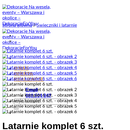
Przewiń
do
zawartości
Strona główna
/
Świeczniki i latarnie
O NAS
OFERTA
REALIZACJE
Email
668 904 047
Szukaj:
Latarnie komplet 6 szt.