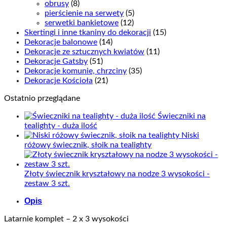
obrusy
(8)
pierścienie na serwety
(5)
serwetki bankietowe
(12)
Skertingi i inne tkaniny do dekoracji
(15)
Dekoracje balonowe
(14)
Dekoracje ze sztucznych kwiatów
(11)
Dekoracje Gatsby
(51)
Dekoracje komunie, chrzciny
(35)
Dekoracje Kościoła
(21)
Ostatnio przeglądane
Świeczniki na
tealighty - duża ilość
Niski
różowy świecznik, słoik na tealighty
Złoty świecznik kryształowy na nodze 3 wysokości -
zestaw 3 szt.
Opis
Latarnie komplet – 2 x 3 wysokości