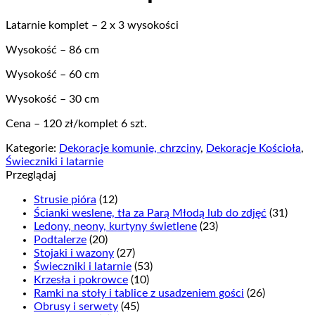
Latarnie komplet – 2 x 3 wysokości
Wysokość – 86 cm
Wysokość – 60 cm
Wysokość – 30 cm
Cena – 120 zł/komplet 6 szt.
Kategorie:
Dekoracje komunie, chrzciny
,
Dekoracje Kościoła
,
Świeczniki i latarnie
Przeglądaj
Strusie pióra
(12)
Ścianki weslene, tła za Parą Młodą lub do zdjęć
(31)
Ledony, neony, kurtyny świetlene
(23)
Podtalerze
(20)
Stojaki i wazony
(27)
Świeczniki i latarnie
(53)
Krzesła i pokrowce
(10)
Ramki na stoły i tablice z usadzeniem gości
(26)
Obrusy i serwety
(45)