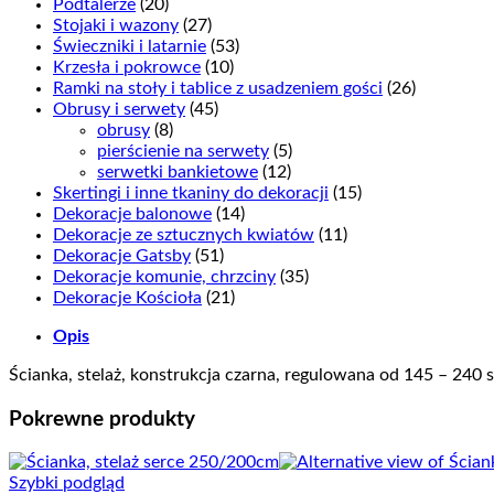
Podtalerze
(20)
Stojaki i wazony
(27)
Świeczniki i latarnie
(53)
Krzesła i pokrowce
(10)
Ramki na stoły i tablice z usadzeniem gości
(26)
Obrusy i serwety
(45)
obrusy
(8)
pierścienie na serwety
(5)
serwetki bankietowe
(12)
Skertingi i inne tkaniny do dekoracji
(15)
Dekoracje balonowe
(14)
Dekoracje ze sztucznych kwiatów
(11)
Dekoracje Gatsby
(51)
Dekoracje komunie, chrzciny
(35)
Dekoracje Kościoła
(21)
Opis
Ścianka, stelaż, konstrukcja czarna, regulowana od 145 – 24
Pokrewne produkty
Szybki podgląd