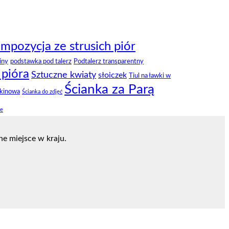
mpozycja ze strusich piór
iny
podstawka pod talerz
Podtalerz transparentny
 pióra
Sztuczne kwiaty
słoiczek
Tiul na ławki w
Ścianka za Parą
ekinowa
Ścianka do zdjęć
ze
e miejsce w kraju.