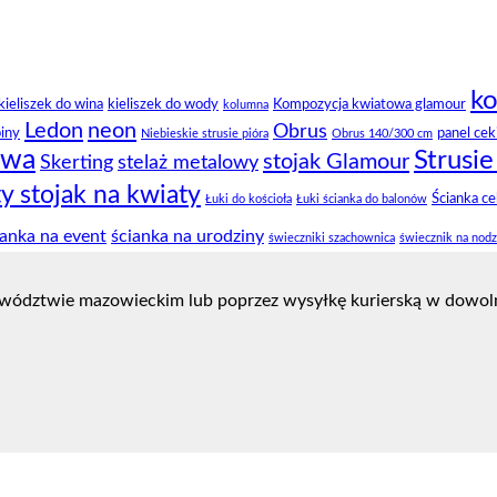
ko
kieliszek do wina
kieliszek do wody
Kompozycja kwiatowa glamour
kolumna
Ledon
neon
Obrus
piny
panel cek
Niebieskie strusie pióra
Obrus 140/300 cm
owa
Strusie
stojak Glamour
Skerting
stelaż metalowy
ty stojak na kwiaty
Ścianka c
Łuki do kościoła
Łuki ścianka do balonów
ianka na event
ścianka na urodziny
świeczniki szachownica
świecznik na nod
wództwie mazowieckim lub poprzez wysyłkę kurierską w dowoln