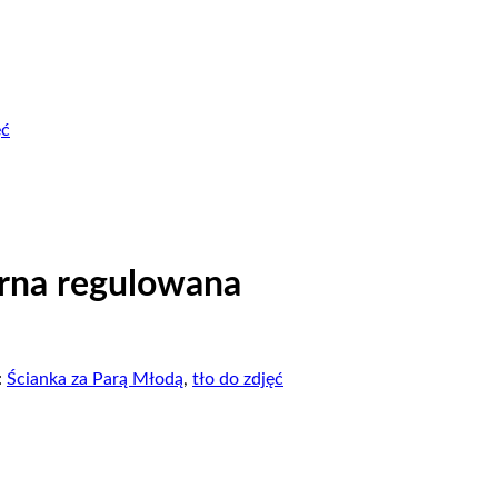
ęć
zarna regulowana
:
Ścianka za Parą Młodą
,
tło do zdjęć