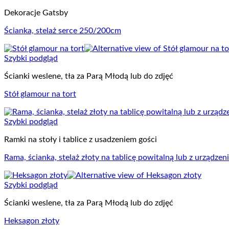
Dekoracje Gatsby
Ścianka, stelaż serce 250/200cm
Szybki podgląd
Ścianki weslene, tła za Parą Młodą lub do zdjęć
Stół glamour na tort
Szybki podgląd
Ramki na stoły i tablice z usadzeniem gości
Rama, ścianka, stelaż złoty na tablicę powitalną lub z urządzen
Szybki podgląd
Ścianki weslene, tła za Parą Młodą lub do zdjęć
Heksagon złoty