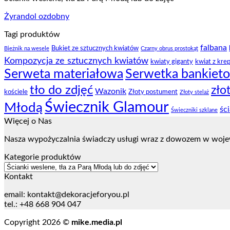
Żyrandol ozdobny
Tagi produktów
falbana
Bukiet ze sztucznych kwiatów
Bieżnik na wesele
Czarny obrus prostokąt
Kompozycja ze sztucznych kwiatów
kwiaty giganty
kwiat z kre
Serweta materiałowa
Serwetka bankiet
tło do zdjęć
zło
Wazonik
kościele
Złoty postument
Złoty stelaż
Świecznik Glamour
Młodą
śc
Świeczniki szklane
Więcej o Nas
Nasza wypożyczalnia świadczy usługi wraz z dowozem w woje
Kategorie produktów
Kontakt
email:
kontakt@dekoracjeforyou.pl
tel.: +48 668 904 047
Copyright 2026 ©
mike.media.pl