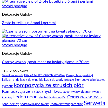
Szybki podgląd
Dekoracje Gatsby
Złote butelki z piórami i perłami
Szybki podgląd
Dekoracje Gatsby
Czarny wazon, postument na kwiaty glamour 70 cm
Tagi produktów
Bukiet ze sztucznych kwiatów
Bieżnik na wesele
Czarny obrus prostokąt
falbana
kieliszek do wina
kieliszek do wody
Kompozycja kwiatowa
kolumna
kompozycja ze strusich piór
glamour
Kompozycja ze sztucznych kwiatów
kwiaty giganty
kwiat z
Ledon
neon
Obrus
krepiny
Niebieskie strusie pióra
Obrus 140/300 cm
Serweta
panel cekiny
podstawka pod talerz
Podtalerz transparentny