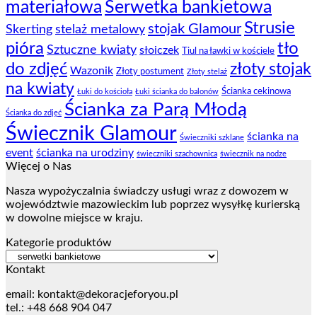
materiałowa
Serwetka bankietowa
Strusie
stojak Glamour
Skerting
stelaż metalowy
pióra
tło
Sztuczne kwiaty
słoiczek
Tiul na ławki w kościele
do zdjęć
złoty stojak
Wazonik
Złoty postument
Złoty stelaż
na kwiaty
Ścianka cekinowa
Łuki do kościoła
Łuki ścianka do balonów
Ścianka za Parą Młodą
Ścianka do zdjęć
Świecznik Glamour
ścianka na
Świeczniki szklane
event
ścianka na urodziny
świeczniki szachownica
świecznik na nodze
Więcej o Nas
Nasza wypożyczalnia świadczy usługi wraz z dowozem w
województwie mazowieckim lub poprzez wysyłkę kurierską
w dowolne miejsce w kraju.
Kategorie produktów
Kontakt
email:
kontakt@dekoracjeforyou.pl
tel.: +48 668 904 047