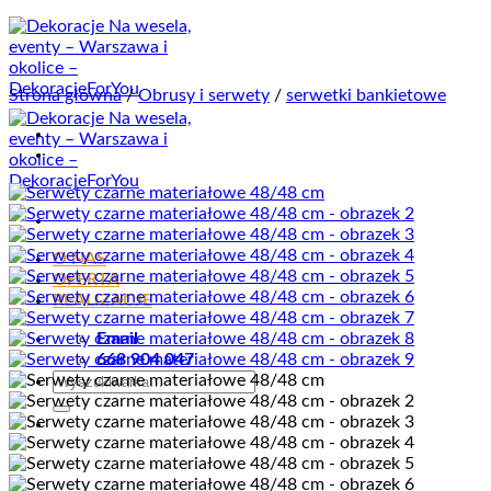
Przewiń
do
zawartości
Strona główna
/
Obrusy i serwety
/
serwetki bankietowe
O NAS
OFERTA
REALIZACJE
Email
668 904 047
Szukaj: