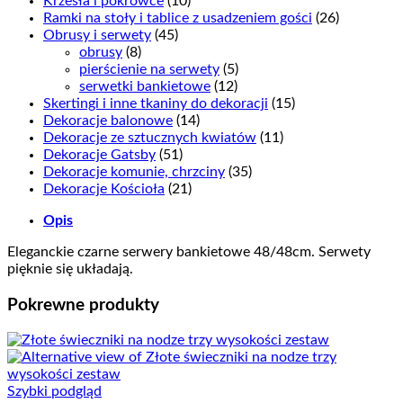
Krzesła i pokrowce
(10)
Ramki na stoły i tablice z usadzeniem gości
(26)
Obrusy i serwety
(45)
obrusy
(8)
pierścienie na serwety
(5)
serwetki bankietowe
(12)
Skertingi i inne tkaniny do dekoracji
(15)
Dekoracje balonowe
(14)
Dekoracje ze sztucznych kwiatów
(11)
Dekoracje Gatsby
(51)
Dekoracje komunie, chrzciny
(35)
Dekoracje Kościoła
(21)
Opis
Eleganckie czarne serwery bankietowe 48/48cm. Serwety
pięknie się układają.
Pokrewne produkty
Szybki podgląd