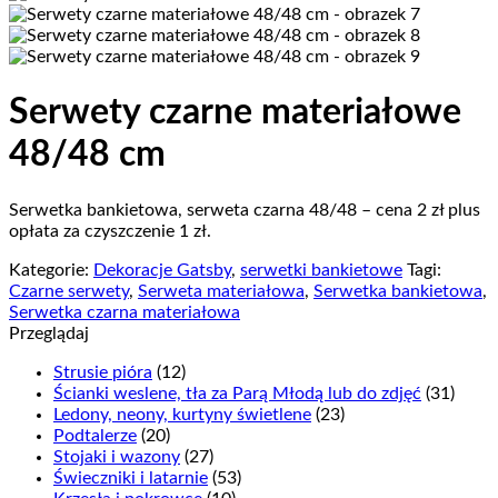
Serwety czarne materiałowe
48/48 cm
Serwetka bankietowa, serweta czarna 48/48 – cena 2 zł plus
opłata za czyszczenie 1 zł.
Kategorie:
Dekoracje Gatsby
,
serwetki bankietowe
Tagi:
Czarne serwety
,
Serweta materiałowa
,
Serwetka bankietowa
,
Serwetka czarna materiałowa
Przeglądaj
Strusie pióra
(12)
Ścianki weslene, tła za Parą Młodą lub do zdjęć
(31)
Ledony, neony, kurtyny świetlene
(23)
Podtalerze
(20)
Stojaki i wazony
(27)
Świeczniki i latarnie
(53)